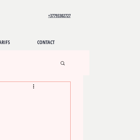
+37793302727
ARIFS
CONTACT