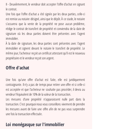
II - Deuxièmement, le vendeur doit accepter l'offre d'achat en signant
le contrat.
Une fois que l'offre d'achat a été signée par les deux parties, celle-ci
est remise au notaire désigné, ainsi que le dépôt. À ce stade, le notaire
s'assurera que la vente de la propriété ne pose aucun problème,
rédige le contrat de transfert de propriété et conviendra de la date de
signature où les deux parties doivent être présentes avec l'agent
immobilier.
À la date de signature, les deux parties sont présentes avec l'agent
immobilier et signent devant le notaire le transfert de propriété. Le
même jour, l'acheteur reçoit un certificat attestant qu'il est le nouveau
propriétaire et le vendeur reçoit son argent.
Offre d'achat
Une fois qu'une offre d'achat est faite, elle est juridiquement
contraignante. Il n'y a pas de temps pour retirer une offre et si celle-ci
est acceptée et que l'acheteur ne souhaite pas procéder, il devra au
vendeur l'équivalent de 10% de la valeur de la transaction.
Les mesures d'une propriété n'apparaissent nulle part dans la
transaction. C’est pourquoi nous vous conseillons vivement de prendre
les mesures avant de faire une offre afin de ne pas vous surprendre
une fois la transaction effectuée.
Loi monégasque sur l'immobilier