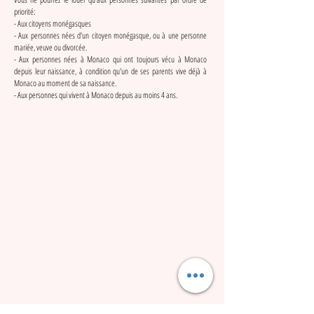
priorité:
- Aux citoyens monégasques
- Aux personnes nées d'un citoyen monégasque, ou à une personne
mariée, veuve ou divorcée.
- Aux personnes nées à Monaco qui ont toujours vécu à Monaco
depuis leur naissance, à condition qu'un de ses parents vive déjà à
Monaco au moment de sa naissance.
- Aux personnes qui vivent à Monaco depuis au moins 4 ans.