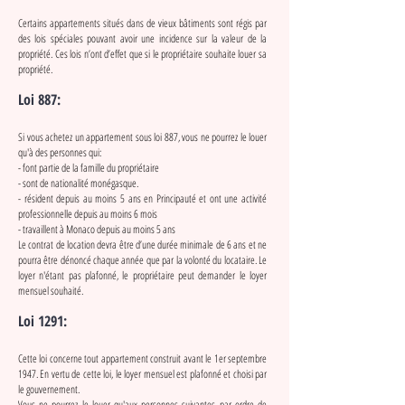
Certains appartements situés dans de vieux bâtiments sont régis par
des lois spéciales pouvant avoir une incidence sur la valeur de la
propriété. Ces lois n’ont d’effet que si le propriétaire souhaite louer sa
propriété.
Loi 887:
Si vous achetez un appartement sous loi 887, vous ne pourrez le louer
qu'à des personnes qui:
- font partie de la famille du propriétaire
- sont de nationalité monégasque.
- résident depuis au moins 5 ans en Principauté et ont une activité
professionnelle depuis au moins 6 mois
- travaillent à Monaco depuis au moins 5 ans
Le contrat de location devra être d’une durée minimale de 6 ans et ne
pourra être dénoncé chaque année que par la volonté du locataire. Le
loyer n'étant pas plafonné, le propriétaire peut demander le loyer
mensuel souhaité.
Loi 1291:
Cette loi concerne tout appartement construit avant le 1er septembre
1947. En vertu de cette loi, le loyer mensuel est plafonné et choisi par
le gouvernement.
Vous ne pourrez le louer qu'aux personnes suivantes par ordre de