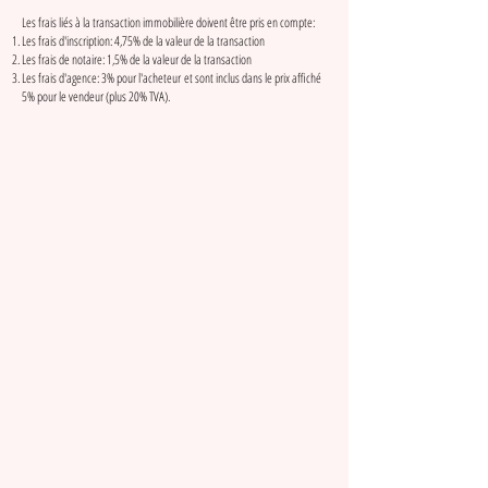
Les frais liés à la transaction immobilière doivent être pris en compte:
Les frais d'inscription: 4,75% de la valeur de la transaction
Les frais de notaire: 1,5% de la valeur de la transaction
Les frais d'agence: 3% pour l'acheteur et sont inclus dans le prix affiché
5% pour le vendeur (plus 20% TVA).