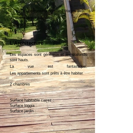
Il s'agit d’une construction de 3 étages avec
un accès direct à la plage.
Gardien 24H/24
Massage
L’Architecture
Les espaces sont généreux et les plafonds
sont hauts.
La vue est fantastique.
Les
appartements
sont prêts à
être
habiter.
2 chambres
Surface habitable carrez :
Surface loggia :
Surface jardin :